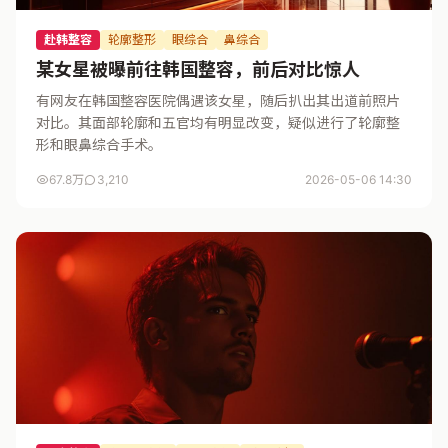
赴韩整容
轮廓整形
眼综合
鼻综合
某女星被曝前往韩国整容，前后对比惊人
有网友在韩国整容医院偶遇该女星，随后扒出其出道前照片
对比。其面部轮廓和五官均有明显改变，疑似进行了轮廓整
形和眼鼻综合手术。
67.8万
3,210
2026-05-06 14:30