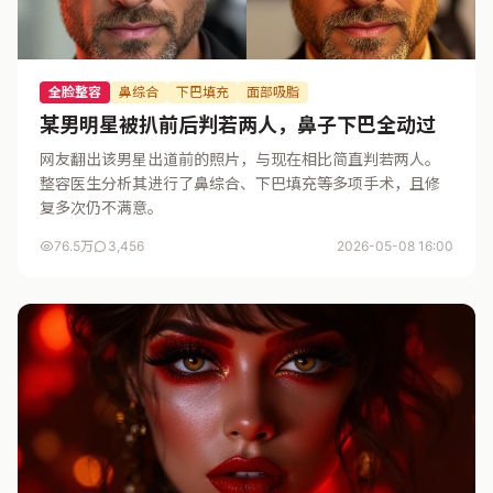
全脸整容
鼻综合
下巴填充
面部吸脂
某男明星被扒前后判若两人，鼻子下巴全动过
网友翻出该男星出道前的照片，与现在相比简直判若两人。
整容医生分析其进行了鼻综合、下巴填充等多项手术，且修
复多次仍不满意。
76.5万
3,456
2026-05-08 16:00