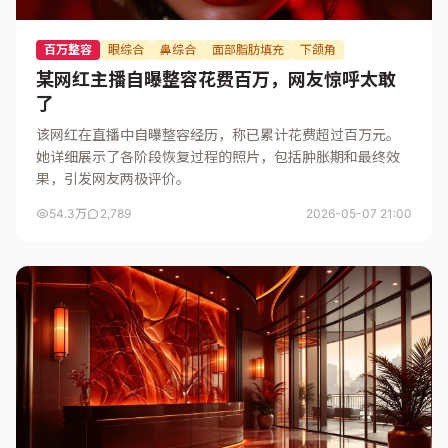
百万整容
眼综合
鼻综合
面部脂肪填充
下颌角
某网红主播自曝整容花费百万，网友惊呼太敢
了
该网红在直播中自曝整容经历，称已累计花费超过百万元。
她详细展示了各阶段恢复过程的照片，包括肿胀期和最终效
果，引发网友两极评价。
54.3万
2,789
2026-05-07 21:00