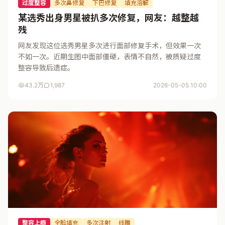
过度整容
多次鼻修复
下巴修复
填充溶解
某选秀出身男星被扒多次修复，网友：越整越
残
网友发现这位选秀男星多次进行面部修复手术，但效果一次
不如一次。近期生图中面部僵硬，表情不自然，被质疑过度
整容导致后遗症。
43.2万
1,987
2026-05-05 10:00
整容上瘾
全脸填充
多次注射
线雕