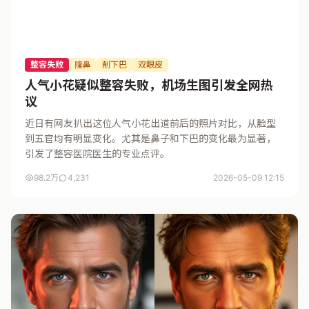
整容失败
隆鼻
削下巴
双眼皮
人气小花疑似整容失败，机场生图引发全网热
议
近日有网友扒出这位人气小花出道前后的照片对比，从脸型
到五官均有明显变化。尤其是鼻子和下巴的变化最为显著，
引发了整容医院医生的专业点评。
98.2万
4,231
2026-05-09 12:15