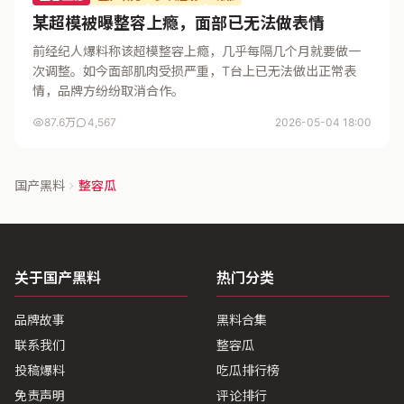
某超模被曝整容上瘾，面部已无法做表情
前经纪人爆料称该超模整容上瘾，几乎每隔几个月就要做一
次调整。如今面部肌肉受损严重，T台上已无法做出正常表
情，品牌方纷纷取消合作。
87.6万
4,567
2026-05-04 18:00
国产黑料
整容瓜
关于国产黑料
热门分类
品牌故事
黑料合集
联系我们
整容瓜
投稿爆料
吃瓜排行榜
免责声明
评论排行